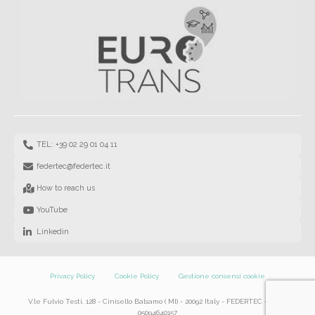
TEL: +39 02 29 01 04 11
federtec@federtec.it
How to reach us
YouTube
Linkedin
Privacy Policy
Cookie Policy
Gestione consensi cookie
V.le Fulvio Testi, 128 - Cinisello Balsamo ( MI) - 20092 Italy - FEDERTEC – P.IVA
05094640157