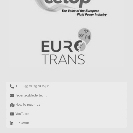
TEL: +39 02 29 01 04 11
federtec@federtec.it
How to reach us
YouTube
Linkedin