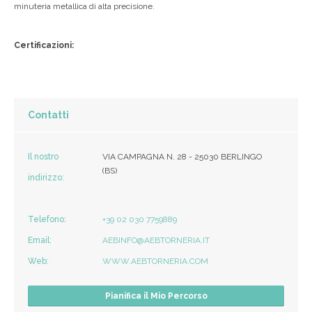
minuteria metallica di alta precisione.
Certificazioni:
Contatti
Il nostro
VIA CAMPAGNA N. 28 - 25030 BERLINGO
(BS)
indirizzo:
Telefono:
+39 02 030 7759889
Email:
AEBINFO@AEBTORNERIA.IT
Web:
WWW.AEBTORNERIA.COM
Pianifica il Mio Percorso