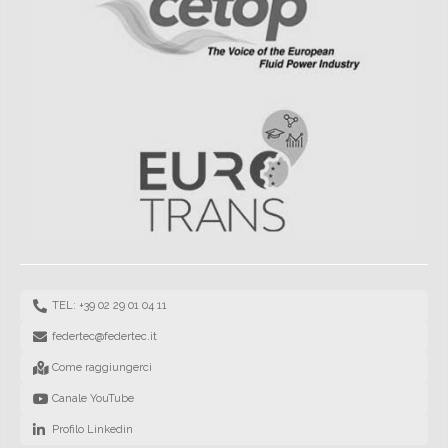
TEL: +39 02 29 01 04 11
federtec@federtec.it
Come raggiungerci
Canale YouTube
Profilo Linkedin