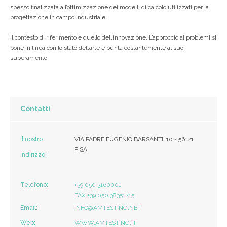
spesso finalizzata all’ottimizzazione dei modelli di calcolo utilizzati per la
progettazione in campo industriale.
Il contesto di riferimento è quello dell’innovazione. L’approccio ai problemi si
pone in linea con lo stato dell’arte e punta costantemente al suo
superamento.
Contatti
Il nostro
VIA PADRE EUGENIO BARSANTI, 10 - 56121
PISA
indirizzo:
Telefono:
+39 050 3160001
FAX +39 050 38351215
Email:
INFO@AMTESTING.NET
Web:
WWW.AMTESTING.IT