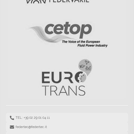
TEL: +39 02 29 01 04 11
federtec@federtec.it