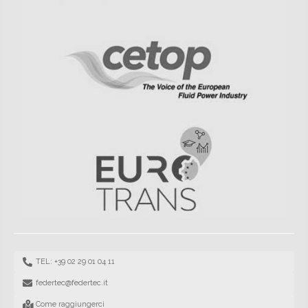
TEL: +39 02 29 01 04 11
federtec@federtec.it
Come raggiungerci