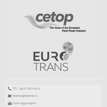
TEL: +39 02 29 01 04 11
federtec@federtec.it
Come raggiungerci