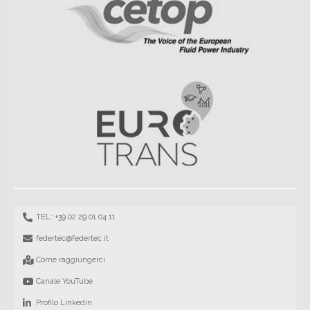
TEL: +39 02 29 01 04 11
federtec@federtec.it
Come raggiungerci
Canale YouTube
Profilo Linkedin