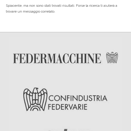
Spiacente, ma non sono stati trovati risultati. Forse la ricerca ti aiuterà a
trovare un messaggio correlato.