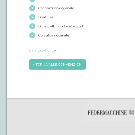
Contenzioso doganale
Dual Use
Divieto all’import e all’export
Classifica doganale
Link Easyfrontier
« TORNA ALLE CONVENZIONI