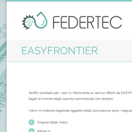
EASYFRONTIER
Tariffe scontate per i soci in riferimento ai servizi offerti da EA
legati al mondo degli scambi commerciali con l’estero.
I temi in materia doganale oggetto della consulenza sono i segue
Origine delle merci
Made in