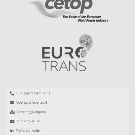
TEL: +39 02 29 01 04 11
federtec@federtec.it
Come raggiungerci
Canale YouTube
Profilo Linkedin