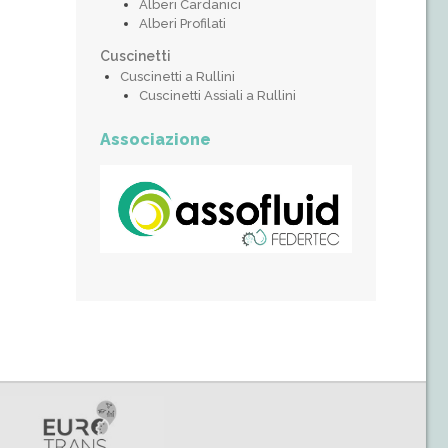
Alberi Cardanici
Alberi Profilati
Cuscinetti
Cuscinetti a Rullini
Cuscinetti Assiali a Rullini
Associazione