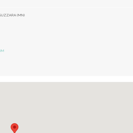
9 SUZZARA (MN)
OM