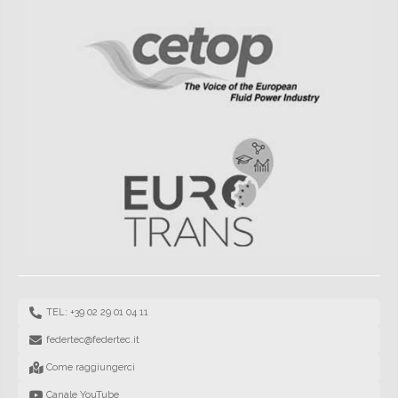
TEL: +39 02 29 01 04 11
federtec@federtec.it
Come raggiungerci
Canale YouTube