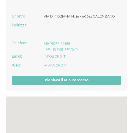
Il nostro
VIA DI FIBBIANA N. 15 - 50041 CALENZANO
(FI)
indirizzo:
Telefono:
+39 055 8825359
FAX +39 055 8827376
Email:
INFO@CKD.IT
Web:
WWW.CKD.IT
Pianifica il Mio Percorso