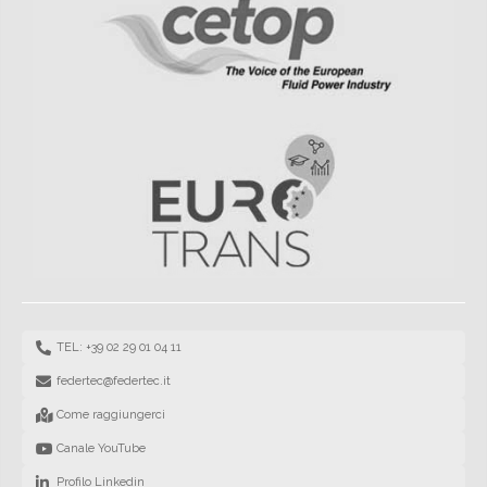
TEL: +39 02 29 01 04 11
federtec@federtec.it
Come raggiungerci
Canale YouTube
Profilo Linkedin