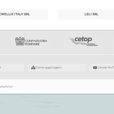
EWELLIX ITALY SRL
LELI SRL
t
Come raggiungerci
Canale You
 05094640157