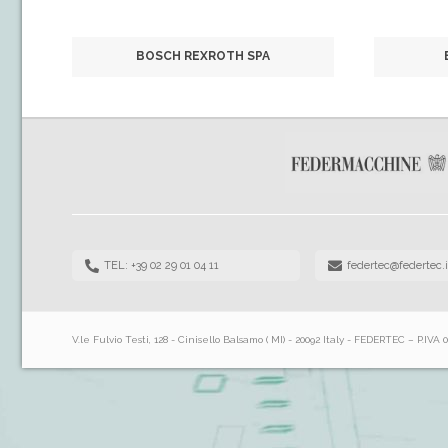
BOSCH REXROTH SPA
TEL: +39 02 29 01 04 11
federtec@federtec.i
V.le Fulvio Testi, 128 - Cinisello Balsamo ( MI) - 20092 Italy - FEDERTEC – P.IVA