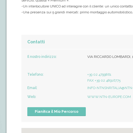
servizio, qualità « Premium ».
-Un interlocutore UNICO ad interagire con il cliente: un unico contatto
-Una presenza sui 5 grandi mercati: primo montaggio automobilistico, r
Contatti
Il nostro indirizzo:
VIA RICCARDO LOMBARDI, 1
Telefono:
+39 02 4799861
FAX +39 02 48916775
Email:
INFO-NTNSNRITALIA@NTN-
Web:
WWW.NTN-EUROPE.COM
Pianifica il Mio Percorso